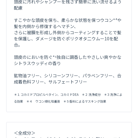
頭皮に汚れやシャンプーを残さず簡単に洗い流せるよう
配慮
すこやかな頭皮を保ち、柔らかな状態を保つウコン*⁴や
髪を内側から修復するヘマチン、
さらに被膜を形成し外側からコーティングすることで髪
を保護し、ダメージを防ぐポリクオタ二ウムー10を配
合。
頭皮のにおいを防ぐ*⁵独自に調香したやさしい爽やかな
シトラスウッディの香り
鉱物油フリー、シリコーンフリー、パラベンフリー、合
成着色料フリー、サルフェートフリー
＊１ コカミドプロピルベタイン、コカミドDEA ＊２ 洗浄成分 ＊３洗浄によ
る効果 ＊４ ウコン順化培養液 ＊５香料によるマスキング効果
＜全成分＞