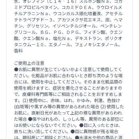
水、オレフィン（Ｃ１４‐１６）スルホン酸Ｎａ、コカ
ミドプロピルベタイン、コカミドＤＥＡ、ラウロイルメ
チルアラニンＮａ、ウコンカルス順化培養液、アセチル
テトラペプチド－３、アカツメクサ花エキス、炭、ヘマ
チン、グリセリン、イソペンチルジオール、ペンチレン
グリコール、ＢＧ、ＰＧ、ＤＰＧ、フィチン酸、クエン
酸、クエン酸Ｎａ、塩化Ｎａ、デキストラン、ポリクオ
タニウム－１０、エタノール、フェノキシエタノール、
香料
ご使用上の注意
●お肌に異常が生じていないかよく注意して使用してく
ださい。化粧品がお肌に合わないとき即ち次のような場
合には、使用を中止してください。そのまま化粧品類の
使用を続けますと、症状を悪化させることがありますの
で、皮膚科専門医等にご相談されることをおすすめしま
す。(1) 使用中に、赤味、はれ、かゆみ、刺激、色抜け
(白斑等)や黒ずみ等の異常があらわれた場合 (2) 使用した
お肌に、直射日光があたって上記の様な異常があらわれ
た場合 ●傷やはれもの、しっしん等、異常のある部位に
はお使いにならないでください。●目に入ったときは、
直ちに洗い流してください。●目に異物感が残る場合
は、眼科医にご相談ください。●水道水や他の商品と混