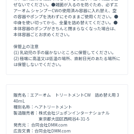
ぜないでください。●雑菌が入るのを防ぐため、必ずエ
アーオム シャンプーCWの使用済み容器に入れ替え、空
の容器やポンプを洗わずにそのままご使用ください。●
中身を使い切ってから、全量を詰め替えてください。●
本体容器のポンプがきちんと閉まらなくなった場合は、
本体容器ごとお求めください。
保管上の注意
(1) 乳幼児の手の届かないところに保管してください。
(2) 極端に高温又は低温の場所、直射日光のあたる場所に
は保管しないでください。
販売名：エアーオム トリートメントCW 詰め替え用 3
40ｍL
種別名称：ヘアトリートメント
製造販売者：株式会社ジュポンインターナショナル
東京都大田区西糀谷4-31-5
発売元： 合同会社DMM.com
広告文責：合同会社DMM.com